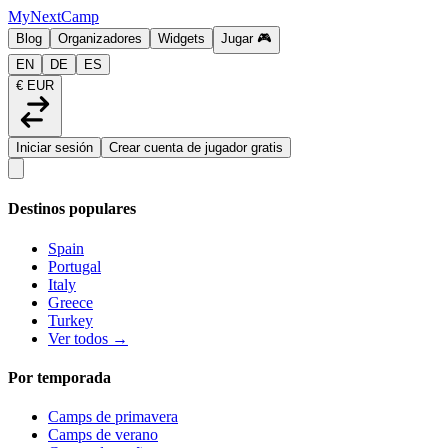
MyNextCamp
Blog
Organizadores
Widgets
Jugar
🎮
EN
DE
ES
€ EUR
Iniciar sesión
Crear cuenta de jugador gratis
Destinos populares
Spain
Portugal
Italy
Greece
Turkey
Ver todos →
Por temporada
Camps de primavera
Camps de verano